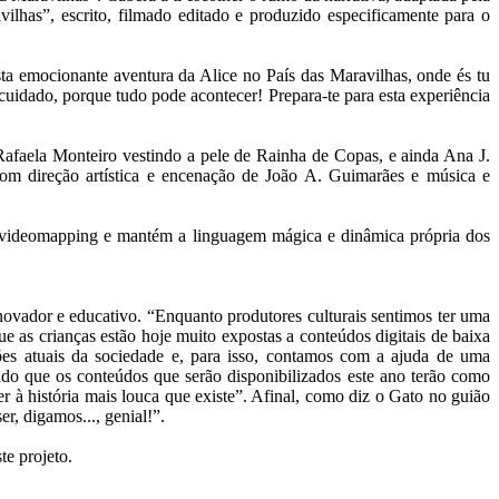
vilhas”, escrito, filmado editado e produzido especificamente para o
sta emocionante aventura da Alice no País das Maravilhas, onde és tu
uidado, porque tudo pode acontecer! Prepara-te para esta experiência
afaela Monteiro vestindo a pele de Rainha de Copas, e ainda Ana J.
om direção artística e encenação de João A. Guimarães e música e
de videomapping e mantém a linguagem mágica e dinâmica própria dos
ovador e educativo. “Enquanto produtores culturais sentimos ter uma
 as crianças estão hoje muito expostas a conteúdos digitais de baixa
ões atuais da sociedade e, para isso, contamos com a ajuda de uma
do que os conteúdos que serão disponibilizados este ano terão como
 à história mais louca que existe”. Afinal, como diz o Gato no guião
r, digamos..., genial!”.
e projeto.