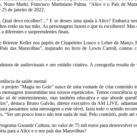
ria, Nuno Markl, Francisco Martiniano Palma. “Alice e o País de Mara
e 25 de janeiro de 2022.
?... Qual devo escolher?...” E se desses uma ajuda à Alice? Embarca ne
nhos estão na tua mão. As personagens fazem o que tu escolheres! Mas c
 a diferentes e surpreendentes finais.
 Brienne Keller nos papéis de Chapeleiro Louco e Lebre de Março, R
aís das Maravilhas”, inspirado no livro de Lewis Carroll, contou c
utora de audiovisuais e um estúdio criativo. A cenografia resulta 
rtância da saúde mental
 o projeto “Magia no Gelo” nasce de uma vontade de criar conteúdo in
s mensagens transmitidas nos nossos espetáculos. Temos consciência que
não só de entretenimento, mas também educativa e que aborde quest
culos”, destaca Bruno Galvão, diretor executivo da AM LIVE, adiantan
ara passarmos uma mensagem a este nível, fazia todo o sentido recorrer
“Ser um pouco louco não tem nada de mal. Pelo contrário, pode até se
rama Garantir Cultura, no valor de 75 mil euros para desenvolver est
ria para a Alice e o seu país das Maravilhas?