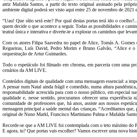
atriz Mafalda Santos, a partir do texto original assinado pela próp
ambiente digital poderá ser visto aqui entre 25 de novembro de 2021 
“Uau! Que sítio será este? Por qual destas portas terá ido o coelho
quem decide o que acontece a seguir. Todas as possibilidades e cami
teatral única e interativa e diverte-te a explorar os caminhos que levam
Com os atores Filipa Saavedra no papel de Alice, Tomás A. Gomes e
Regueiras, Luís David, Pedro Morim e Bruno Galvão, “Alice e o P
orquestração de Artur Guimarães.
Todo o espetáculo foi filmado em chroma, em parceria com uma prod
cenários da AM LIVE.
Conteúdos digitais de qualidade com uma mensagem essencial: a impo
A pensar num Natal ainda frágil e comedido, numa altura pandémica,
responsabilidade acrescida para com o nosso público, em especial na
qualidade e, nesse sentido, procuramos oferecer uma experiência 
comunidade de professores que, há anos, assiste aos nossos espetá
mensagem principal a saúde mental das crianças. “Acreditamos que, p
original de Nuno Markl, Francisco Martiniano Palma e Mafalda Santos, 
Recorde-se que a AM LIVE foi contemplada com o teto máximo do Prog
E agora, tu? Que portas vais escolher? Vamos escrever uma nova histó