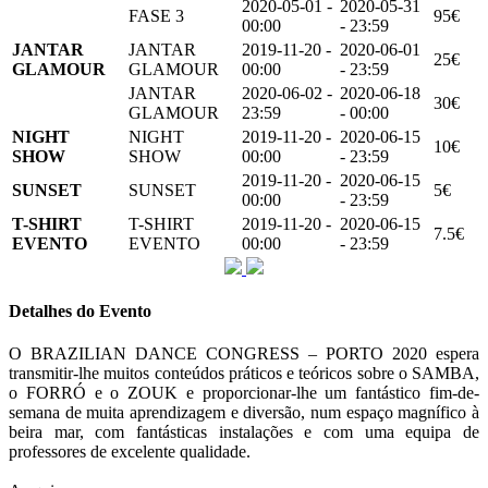
2020-05-01 -
2020-05-31
FASE 3
95€
00:00
- 23:59
JANTAR
JANTAR
2019-11-20 -
2020-06-01
25€
GLAMOUR
GLAMOUR
00:00
- 23:59
JANTAR
2020-06-02 -
2020-06-18
30€
GLAMOUR
23:59
- 00:00
NIGHT
NIGHT
2019-11-20 -
2020-06-15
10€
SHOW
SHOW
00:00
- 23:59
2019-11-20 -
2020-06-15
SUNSET
SUNSET
5€
00:00
- 23:59
T-SHIRT
T-SHIRT
2019-11-20 -
2020-06-15
7.5€
EVENTO
EVENTO
00:00
- 23:59
Detalhes do Evento
O BRAZILIAN DANCE CONGRESS – PORTO 2020 espera
transmitir-lhe muitos conteúdos práticos e teóricos sobre o SAMBA,
o FORRÓ e o ZOUK e proporcionar-lhe um fantástico fim-de-
semana de muita aprendizagem e diversão, num espaço magnífico à
beira mar, com fantásticas instalações e com uma equipa de
professores de excelente qualidade.