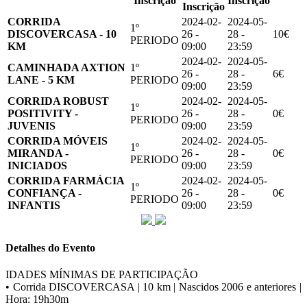
Inscrição
Inscrição
Inscrição
CORRIDA
2024-02-
2024-05-
1º
DISCOVERCASA - 10
26 -
28 -
10€
PERIODO
KM
09:00
23:59
2024-02-
2024-05-
CAMINHADA AXTION
1º
26 -
28 -
6€
LANE - 5 KM
PERIODO
09:00
23:59
CORRIDA ROBUST
2024-02-
2024-05-
1º
POSITIVITY -
26 -
28 -
0€
PERIODO
JUVENIS
09:00
23:59
CORRIDA MÓVEIS
2024-02-
2024-05-
1º
MIRANDA -
26 -
28 -
0€
PERIODO
INICIADOS
09:00
23:59
CORRIDA FARMÁCIA
2024-02-
2024-05-
1º
CONFIANÇA -
26 -
28 -
0€
PERIODO
INFANTIS
09:00
23:59
Detalhes do Evento
IDADES MÍNIMAS DE PARTICIPAÇÃO
• Corrida DISCOVERCASA | 10 km | Nascidos 2006 e anteriores |
Hora: 19h30m