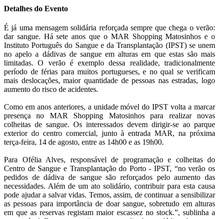
Detalhes do Evento
É já uma mensagem solidária reforçada sempre que chega o verão:
dar sangue. Há sete anos que o MAR Shopping Matosinhos e o
Instituto Português do Sangue e da Transplantação (IPST) se unem
no apelo a dádivas de sangue em alturas em que estas são mais
limitadas. O verão é exemplo dessa realidade, tradicionalmente
período de férias para muitos portugueses, e no qual se verificam
mais deslocações, maior quantidade de pessoas nas estradas, logo
aumento do risco de acidentes.
Como em anos anteriores, a unidade móvel do IPST volta a marcar
presença no MAR Shopping Matosinhos para realizar novas
colheitas de sangue. Os interessados devem dirigir-se ao parque
exterior do centro comercial, junto à entrada MAR, na próxima
terça-feira, 14 de agosto, entre as 14h00 e as 19h00.
Para Ofélia Alves, responsável de programação e colheitas do
Centro de Sangue e Transplantação do Porto - IPST, “no verão os
pedidos de dádiva de sangue são reforçados pelo aumento das
necessidades. Além de um ato solidário, contribuir para esta causa
pode ajudar a salvar vidas. Temos, assim, de continuar a sensibilizar
as pessoas para importância de doar sangue, sobretudo em alturas
em que as reservas registam maior escassez no stock.”, sublinha a