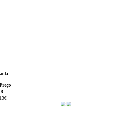
arda
Preço
9€
13€