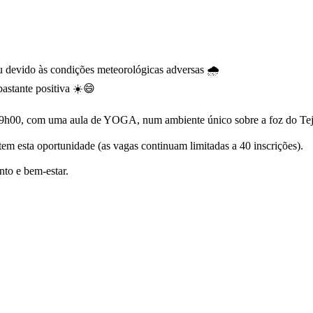
u devido às condições meteorológicas adversas 🌧️
bastante positiva ☀️😄
9h00, com uma aula de YOGA, num ambiente único sobre a foz do Tejo
tem esta oportunidade (as vagas continuam limitadas a 40 inscrições).
to e bem-estar.