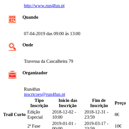
http://www.run4fun.pt
Quando
07-04-2019 das 09:00 às 13:00
Onde
Travessa da Cascalheira 79
Organizador
Run4fun
inscricoes@run4fun.pt
Tipo
Inicio das
Fim de
Preço
Inscrição
Inscrição
Inscrição
Edição
2018-12-02 -
2018-12-31 -
Trail Curto
8€
Especial
10:00
23:59
2019-01-01 -
2019-03-17 -
2ª Fase
10€
00:00
23:59