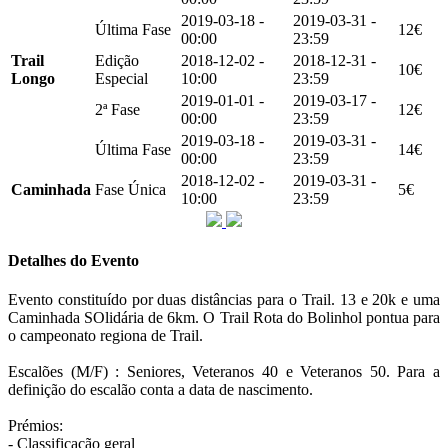
2019-03-18 -
2019-03-31 -
Última Fase
12€
00:00
23:59
Trail
Edição
2018-12-02 -
2018-12-31 -
10€
Longo
Especial
10:00
23:59
2019-01-01 -
2019-03-17 -
2ª Fase
12€
00:00
23:59
2019-03-18 -
2019-03-31 -
Última Fase
14€
00:00
23:59
2018-12-02 -
2019-03-31 -
Caminhada
Fase Única
5€
10:00
23:59
Detalhes do Evento
Evento constituído por duas distâncias para o Trail. 13 e 20k e uma
Caminhada SOlidária de 6km. O Trail Rota do Bolinhol pontua para
o campeonato regiona de Trail.
Escalões (M/F) : Seniores, Veteranos 40 e Veteranos 50. Para a
definição do escalão conta a data de nascimento.
Prémios:
- Classificação geral