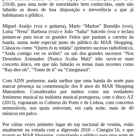
21h30, para uma noite de sonoridades bem conhecidas, onde não
faltarão as doses de boa disposição e irreverência a que já
habituaram o público.
Miguel Araújo (voz e guitarra), Mario “Marlon” Brandão (voz),
Luísa “Nena” Barbosa (voz) e João “Salsa“ Salcedo (voz e teclas)
juntam-se para tocar os grandes êxitos que pautam a carreira da
banda, numa noite especial junto do público do MAR Shopping.
Clássicos como “Quem és tu miúda” (primeiro sucesso radiofónico),
“Anda comigo ver os aviões” ou um dos grandes sucessos “Nos
Desenhos Animados (Nunca Acaba Mal)” irão ouvir-se num
concerto único, em que não faltarão os temas mais recentes como
“Ray-dee-oh”, “Tonto de ti” ou "Cinegirasol".
Com ADN portuense, nada melhor que uma banda do norte para
marcar presença na comemoração dos 8 anos do MAR Shopping
Matosinhos. Considerados por muitos como um verdadeiro
fenómeno musical na indústria musical portuguesa, com o disco AZ
(2013), esgotaram os Coliseus do Porto e de Lisboa, com concertos
memoráveis, nos quais estiveram, em cada noite, mais de 40
músicos em palco.
Por várias vezes primeiro lugar do top nacional de vendas, estão
atualmente na estrada com a digressão 2016 – Cinegira’16, e que
trazem ao MAR Shopping, convidando o público para uma noite de