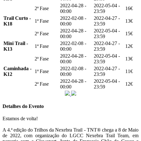
2022-04-28 -
2022-05-04 -
2ª Fase
16€
00:00
23:59
Trail Curto -
2022-02-08 -
2022-04-27 -
1ª Fase
13€
K18
00:00
23:59
2022-04-28 -
2022-05-04 -
2ª Fase
15€
00:00
23:59
Mini Trail -
2022-02-08 -
2022-04-27 -
1ª Fase
12€
K13
00:00
23:59
2022-04-28 -
2022-05-04 -
2ª Fase
13€
00:00
23:59
Caminhada -
2022-02-08 -
2022-04-27 -
1ª Fase
11€
K12
00:00
23:59
2022-04-28 -
2022-05-04 -
2ª Fase
12€
00:00
23:59
Detalhes do Evento
Estamos de volta!
A 4.ª edição do Trilhos da Nexebra Trail - TNT® chega a 8 de Maio
de 2022, com organização do LGCC Nexebra Trail Team, em