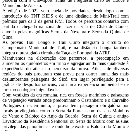
parceria com a Clawsport, Junta de Freguesia Chão de Couce e
Município de Ansião.
A edição de 2022 vem cheia de novidades, desde logo com a
introdução do TNT KIDS e de uma distância de Mini-Trail com
prémios para os 3 da geral F/M. Todos os percursos contarão com
partida e chegada na zona de lazer da vila de Chão de Couce,
envolta pelas magníficas Serras da Nexebra e Serra da Quinta de
Cima.
As provas Trail Longo e Trail Curto integram o circuito do
Campeonato Municipal de Trail, e na distância Longa também
integra o prestigiado circuito da Taça de Portugal da ATRP.
Mantivemos na elaboração dos percursos, a preocupação em
aumentar os quilómetros em trilho e agregar ainda mais qualidade à
experiência do atleta no percurso da prova. Atletas de diversas
regiões do país procuram esta prova para correr numa das mais
deslumbrantes paisagens do Sicó, um lugar privilegiado para a
prática de desportos radicais, com uma experiência ambiental e de
turismo ecológico inigualáveis.
Com vestígios da era romana, rica em fósseis marinhos e paisagens
de vegetação variada onde predominam o Castanheiro e o Carvalho
Português ou Cerquinho, a prova tem passagem obrigatória por
locais privilegiados como a Serra da Portela com os seus Moinhos
de Vento e Baloiço do Anjo da Guarda, Serra da Quinta e antigo
Lavadouro da Residência Senhorial ou Serra do Mouro com as suas
privilegiadas panorâmicas e onde hoje existe o Baloiço do Mouro e