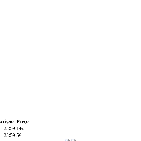
scrição
Preço
 - 23:59
14€
 - 23:59
5€